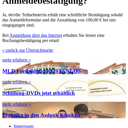
Anmeldebestätigung?
Ja, der/die Teilnehmer/in erhält eine schriftliche Bestätigung sobald
das Anmeldeformular und die Anzahlung von 100,00 € bei uns
eingegangen sind.
Bei
Anmeldung über das Internet
erhalten Sie ferner eine
Buchungsbestätigung per email
« zurück zur Übersichtsseite
mehr erfahren »
MLD Fortbildung KOSTENLOS
mehr erfahren »
Schulung-DVDs jetzt erhältlich
mehr erfahren »
Praktika in den Asdonk Kliniken
Impressum