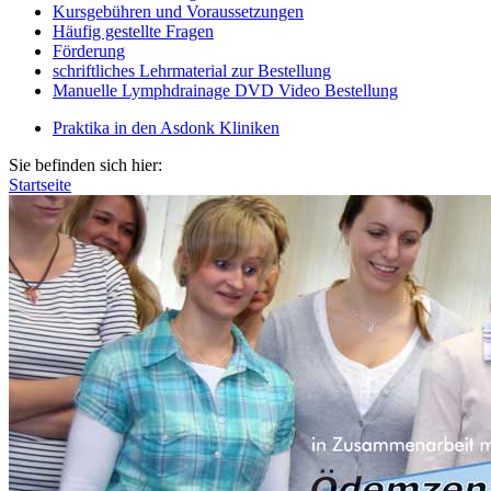
Kursgebühren und Voraussetzungen
Häufig gestellte Fragen
Förderung
schriftliches Lehrmaterial zur Bestellung
Manuelle Lymphdrainage DVD Video Bestellung
Praktika in den Asdonk Kliniken
Sie befinden sich hier:
Startseite